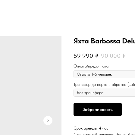
Яхта Barbossa Del
59 990
₽
90 000
₽
Оплата/предоплата
Трансфер до порта и обратно (вы
Забронировать
Cрок аренды: 4 час
Стандартный маршрут: Замок Алан