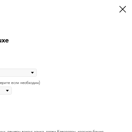
uxe
берите если необходим)
ьи, пещеры вокруг замка, пляжи Клеопатры, красная башня,