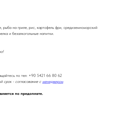
е, рыба на гриле, рис, картофель фри, средиземноморский
релка и безалкогольные напитки.
о!
ащайтесь по тел: +90 5421 66 80 62
й срок - согласование с
менеджером
вляется по предоплате.