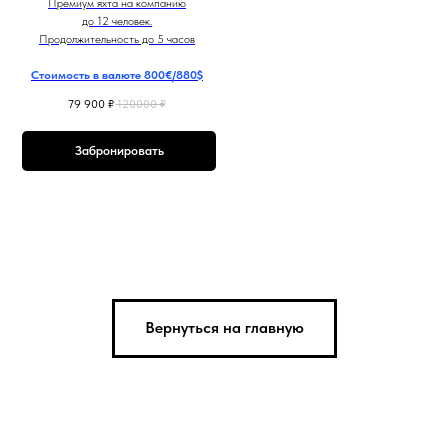
Премиум яхта на компанию
до 12 человек.
Продолжительность до 5 часов
Стоимость в валюте 800€/880$
79 900
₽
120000
₽
Забронировать
Вернуться на главную