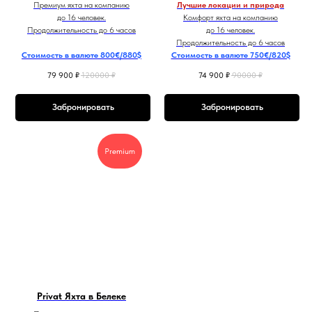
Премиум яхта на компанию
Лучшие локации и природа
до 16 человек.
Комфорт яхта на компанию
Продолжительность до 6 часов
до 16 человек.
Продолжительность до 6 часов
Стоимость в валюте 800€/880$
Стоимость в валюте 750€/820$
79 900
₽
120000
₽
74 900
₽
90000
₽
Забронировать
Забронировать
Premium
Privat Яхта в Белеке