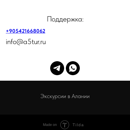
Поддержка:
+905421668062
info@a5tur.ru
Экскурсии в Алании
Tilda
Made on