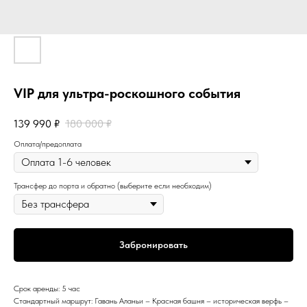
VIP для ультра-роскошного события
139 990
₽
180 000
₽
Оплата/предоплата
Трансфер до порта и обратно (выберите если необходим)
Забронировать
Срок аренды: 5 час
Стандартный маршрут: Гавань Аланьи – Красная башня – историческая верфь –