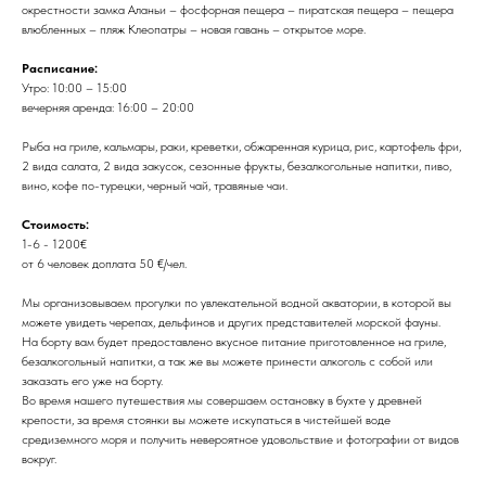
окрестности замка Аланьи – фосфорная пещера – пиратская пещера – пещера
влюбленных – пляж Клеопатры – новая гавань – открытое море.
Расписание:
Утро: 10:00 – 15:00
вечерняя аренда: 16:00 – 20:00
Рыба на гриле, кальмары, раки, креветки, обжаренная курица, рис, картофель фри,
2 вида салата, 2 вида закусок, сезонные фрукты, безалкогольные напитки, пиво,
вино, кофе по-турецки, черный чай, травяные чаи.
Стоимость:
1-6 - 1200€
от 6 человек доплата 50 €/чел.
Мы организовываем прогулки по увлекательной водной акватории, в которой вы
можете увидеть черепах, дельфинов и других представителей морской фауны.
На борту вам будет предоставлено вкусное питание приготовленное на гриле,
безалкогольный напитки, а так же вы можете принести алкоголь с собой или
заказать его уже на борту.
Во время нашего путешествия мы совершаем остановку в бухте у древней
крепости, за время стоянки вы можете искупаться в чистейшей воде
средиземного моря и получить невероятное удовольствие и фотографии от видов
вокруг.