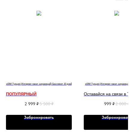
eSIM Турция (Интернет пакет заграницей) Безлимит 10 дней
eSIM Турция (Интернет пакет заграницей) Б
ПОПУЛЯРНЫЙ
Оставайся на связи в Ту
Оставайся на связи в Турции
Интернет c eSIM
2 999
₽
5 500
₽
999
₽
2 000
₽
Интернет c eSIM
Выгоднее чем местная с
Выгоднее чем местная сим-
карта
Забронировать
Забронировать
карта
Покупай 2 и более eSIM
Покупай 2 и более eSIM -
выгоднее цена!
выгоднее цена!