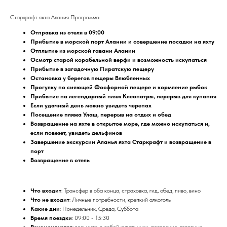
Старкрафт яхта Алания Программа
Отправка из отеля в 09:00
Прибытие в морской порт Алании и совершение посадки на яхту
Отплытие из морской гавани Алании
Осмотр старой корабельной верфи и возможность искупаться
Прибытие в загадочную Пиратскую пещеру
Остановка у берегов пещеры Влюбленных
Прогулку по сияющей Фосфорной пещере и кормление рыбок
Прибытие на легендарный пляж Клеопатры, перерыв для купания
Если удачный день можно увидеть черепах
Посещение пляжа Улаш, перерыв на отдых и обед
Возвращение на яхте в открытое море, где можно искупаться и,
если повезет, увидеть дельфинов
Завершение экскурсии Аланья яхта Старкрафт и возвращение в
порт
Возвращение в отель
Что входит
: Трансфер в оба конца, страховка, гид, обед, пиво, вино
Что не входит
: Личные потребности, крепкий алкоголь
Какие дни
: Понедельник, Среда, Суббота
Время поездки
: 09:00 - 15:30