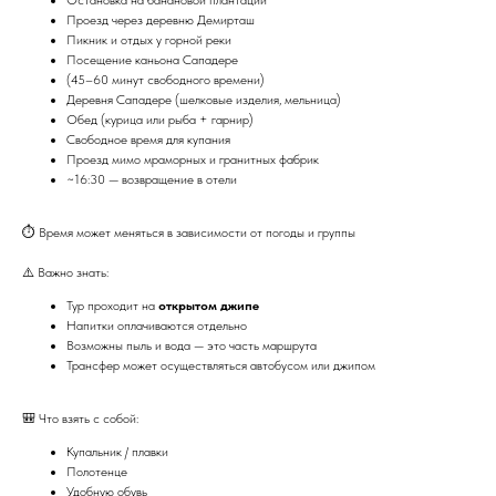
Проезд через деревню Демирташ
Пикник и отдых у горной реки
Посещение каньона Сападере
(45–60 минут свободного времени)
Деревня Сападере (шелковые изделия, мельница)
Обед (курица или рыба + гарнир)
Свободное время для купания
Проезд мимо мраморных и гранитных фабрик
~16:30 — возвращение в отели
⏱ Время может меняться в зависимости от погоды и группы
⚠️ Важно знать:
Тур проходит на
открытом джипе
Напитки оплачиваются отдельно
Возможны пыль и вода — это часть маршрута
Трансфер может осуществляться автобусом или джипом
🎒 Что взять с собой:
Купальник / плавки
Полотенце
Удобную обувь