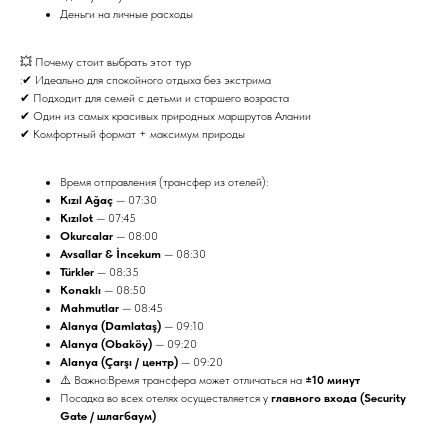
Деньги на личные расходы
💥 Почему стоит выбрать этот тур
:✔ Идеально для спокойного отдыха без экстрима
✔ Подходит для семей с детьми и старшего возраста
✔ Один из самых красивых природных маршрутов Алании
✔ Комфортный формат + максимум природы
Время отправления (трансфер из отелей):
Kızıl Ağaç
— 07:30
Kızılot
— 07:45
Okurcalar
— 08:00
Avsallar & İncekum
— 08:30
Türkler
— 08:35
Konaklı
— 08:50
Mahmutlar
— 08:45
Alanya (Damlataş)
— 09:10
Alanya (Obaköy)
— 09:20
Alanya (Çarşı / центр)
— 09:20
⚠️ Важно:Время трансфера может отличаться на
±10 минут
Посадка во всех отелях осуществляется у
главного входа (Security
Gate / шлагбаум)