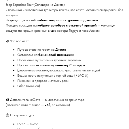
Jeep Sapadere Tour (Сападере на Джипе)
Спокойный и живописный тур в горы для тех, кто хочет насладиться природой без
экстрима.
Подходит для гостей
любого возраста и уровня подготовки
.
Поездка проходит на
кабрио-автобусе с открытой крышей
— максимум
воздуха, панорам и красивых видов на горы Таурус и леса Алании.
🌿 Что вас ждет:
Путешествие по горам на
Джипе
Остановка на
банановой плантации
Посещение аутентичных турецких деревень
Прогулка по знаменитому
каньону Сападере
(деревянные мостики, водопады, кристально чистая вода)
Возможность искупаться в горной воде (+6°C ❄️)
Пикники на природе и отдых у реки
Обед (включен)
📸 Дополнительно:Фото- и видеосъемка во время тура
(флешка с фото + видео —
25$
, по желанию)
🕘 Программа тура:
09:45 — выезд
Остановка на банановой плантации