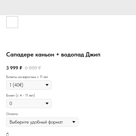
Сападере каньон + водопад Джип
3 999
₽
6 000
₽
Билеты на взрослых с 11 лет
Билет (с 4 - 11 лет)
Оплата
👇