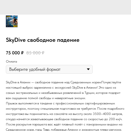
SkyDive свободное падение
75 000
₽
85 000
₽
Оплата
SkyDive в Алании — свободное падение над Средиземным моремПочувствуйте
настоящий выброс адреналина с экскурсией SkyDive в Алании! Это одно из
самых экстремальных и незабываемых развлечений в Турции, которое подарит
вам ощущение полной свободы и невероятные эмоции.
Прыжок выполняется в тандеме с профессиональным сертифицированным
инструктором, поэтому специальная подготовка не требуется. После подробного
инструктажа вы подниметесь на самолёте на высоту около 3500–4000 метров,
откуда начнётся захватывающее свободное падение со скоростью до 200 км/ч.
После раскрытия парашюта вас ждёт плавный полёт с панорамными видами на
Средиземное море, горы Тавр, побережье Алании и знаменитые пляжи региона.