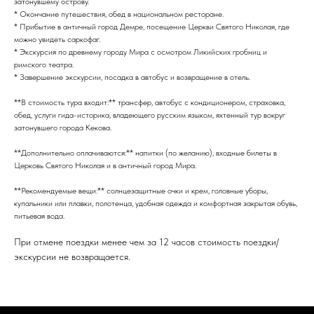
затонувшему острову.
* Окончание путешествия, обед в национальном ресторане.
* Прибытие в античный город Демре, посещение Церкви Святого Николая, где
можно увидеть саркофаг.
* Экскурсия по древнему городу Мира с осмотром Ликийских гробниц и
римского театра.
* Завершение экскурсии, посадка в автобус и возвращение в отель.
**В стоимость тура входит:** трансфер, автобус с кондиционером, страховка,
обед, услуги гида-историка, владеющего русским языком, яхтенный тур вокруг
затонувшего города Кекова.
**Дополнительно оплачиваются:** напитки (по желанию), входные билеты в
Церковь Святого Николая и в античный город Мира.
**Рекомендуемые вещи:** солнцезащитные очки и крем, головные уборы,
купальники или плавки, полотенца, удобная одежда и комфортная закрытая обувь,
питьевая вода.
При отмене поездки менее чем за 12 часов стоимость поездки/
экскурсии не возвращается.