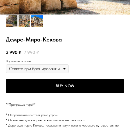
Демре-Мира-Кекова
3 990
₽
7 990
₽
Варианты оплаты
BUY NOW
**Программа тура**
* Отправление из отеля рано утром.
* Остановка для завтрака в живописном месте в горах.
* Дорога до порта Кекова, посадка на яхту и начало морского путешествия по