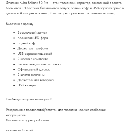
Флагман Kuba Brilliant 50 Pro — это итальянский характер, закованный в золото.
Кольцевая LED-оптика, бесключевой запуск, задний кофр и USB-зарядка прямо в
деке — всё это уже включено. Классика, которую хочется снимать на фото.
Включено в аренду
Бесключевой запуск
Кольцевая LED-фара
Задний кофр
Держатель телефона
USB-зарядка под декой
2 шлема в комплекте
Бесплатная доставка к отелю
Официальный договор
2 шлема включены
Держатель для телефона
USB зарядка
Необходимы права категории B.
Резервация с предоплатой/оплатой для гарантии наличия свободных
квадроциклов.
Доставка по адресу в Алании
Аренда от 3х дней