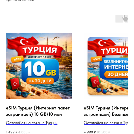
eSIM Турция (Интернет пакет
eSIM Турция (Интернет
заграницей) 10 GB/10 ней
заграницей) Безлимит 
дней
Оставайся на связи в Турции
Оставайся на связи в Турци
Интернет c eSIM
Интернет c eSIM
1 499
₽
4 000
₽
4 999
₽
10 500
₽