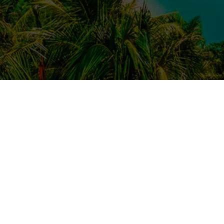
ьше экскурсий Пхукет
Больше экскурсий Пат