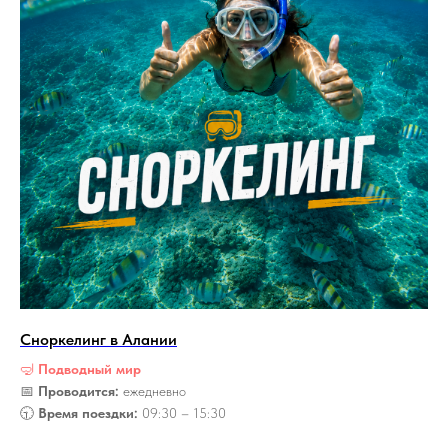
Сноркелинг в Алании
🤿
Подводный мир
📅
Проводится:
ежедневно
🕤
Время поездки:
09:30 – 15:30