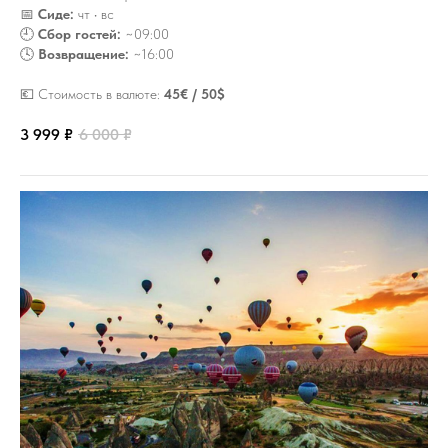
📅
Сиде:
чт • вс
🕘
Сбор гостей:
~09:00
🕓
Возвращение:
~16:00
💶 Стоимость в валюте:
45€ / 50$
3 999
₽
6 000
₽