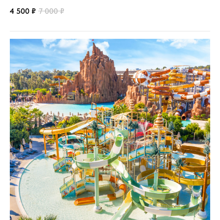
4 500
₽
7 000
₽