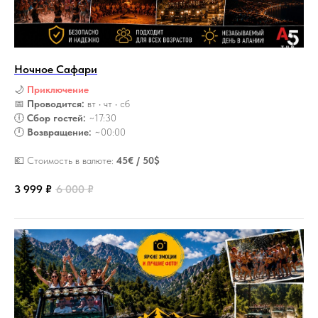
Ночное Сафари
🌙
Приключение
📅
Проводится:
вт • чт • сб
🕕
Сбор гостей:
~17:30
🕛
Возвращение:
~00:00
💶 Стоимость в валюте:
45€ / 50$
3 999
₽
6 000
₽