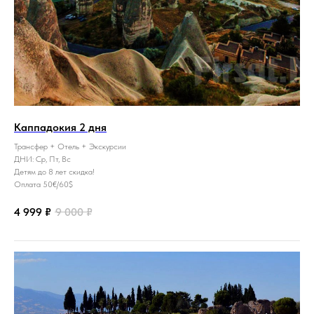
Каппадокия 2 дня
Трансфер + Отель + Экскурсии
ДНИ: Ср, Пт, Вс
Детям до 8 лет скидка!
Оплата 50€/60$
4 999
₽
9 000
₽