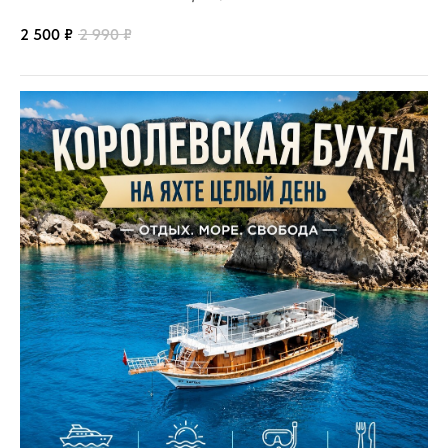
2 500
₽
2 990
₽