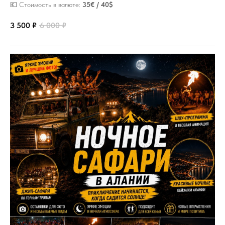
💶 Стоимость в валюте:
35€ / 40$
3 500
₽
6 000
₽