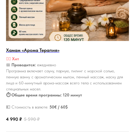
Хамам «Арома Терапия»
🏴‍☠️
Хит
📅
Проводится:
ежедневно
Программа включает сауну, парную, пилинг с морской солью,
пенную ванну с ароматическим мылом, пенный массаж, маску для
лица и 60-минутный арома-массаж всего тела с использованием
специальных масел.
⏱ Общее время программы: 120 минут
💶 Стоимость в валюте:
50€ / 60$
4 990
₽
5 590
₽