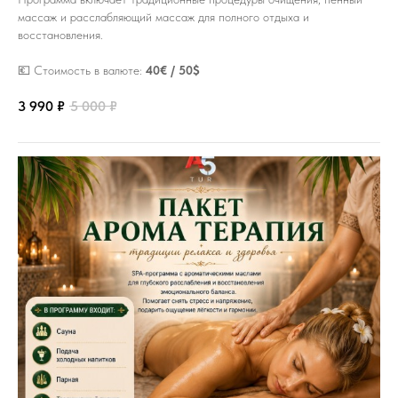
массаж и расслабляющий массаж для полного отдыха и
восстановления.
💶 Стоимость в валюте:
40€ / 50$
3 990
₽
5 000
₽