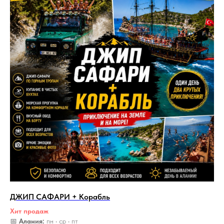
ДЖИП САФАРИ + Корабль
Хит продаж
📅
Алания:
пн • ср • пт