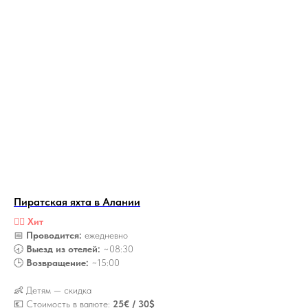
Пиратская яхта в Алании
🏴‍☠️
Хит
📅
Проводится:
ежедневно
🕣
Выезд из отелей:
~08:30
🕒
Возвращение:
~15:00
👶 Детям — скидка
💶 Стоимость в валюте:
25€ / 30$