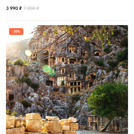
3 990
₽
7 000
₽
-30%