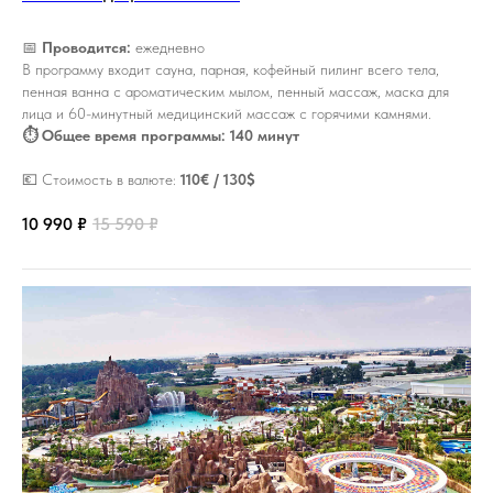
📅
Проводится:
ежедневно
В программу входит сауна, парная, кофейный пилинг всего тела,
пенная ванна с ароматическим мылом, пенный массаж, маска для
лица и 60-минутный медицинский массаж с горячими камнями.
⏱ Общее время программы: 140 минут
💶 Стоимость в валюте:
110€ / 130$
10 990
₽
15 590
₽