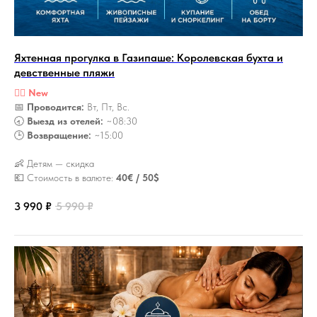
Яхтенная прогулка в Газипаше: Королевская бухта и
девственные пляжи
🏴‍☠️
New
📅
Проводится:
Вт, Пт, Вс.
🕣
Выезд из отелей:
~08:30
🕒
Возвращение:
~15:00
👶 Детям — скидка
💶 Стоимость в валюте:
40€ / 50$
3 990
₽
5 990
₽