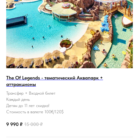
The Of Legends - тематический Аквапарк +
аттракционы
Трансфер + Входной билет
Каждый день
Детям до 11 лет скидка!
Стоимость в валюте 100€/120$
9 990
₽
15 000
₽