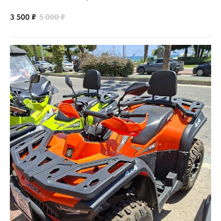
3 500
₽
5 000
₽