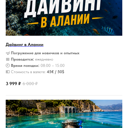
Дайвинг в Алании
🤿
Погружение для новичков и опытных
📅
Проводится:
ежедневно
🕗
Время поездки:
08:00 – 15:00
💶 Стоимость в валюте:
45€ / 50$
3 999
₽
6 000
₽