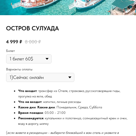
ОСТРОВ СУЛУАДА
4 999
₽
8 000
₽
Билет
Варианты оплаты
Что входит
: трансфер из Отеля, страховка, русскоговорящие гиды,
прогулка на яхте, обед
Что не входит
: напитки, личные расходы
Какие дни
:
Какие дни
: Понедельник, Среда, Суббота
Время поездки
: 05:00 - 21:00
Рекомендуется
: купальники и полотенца, солнцезащитный крем и очки,
воду в дорогу, шапку
(
если живете в резиденции - выберите ближайший к вам отель и укажите в