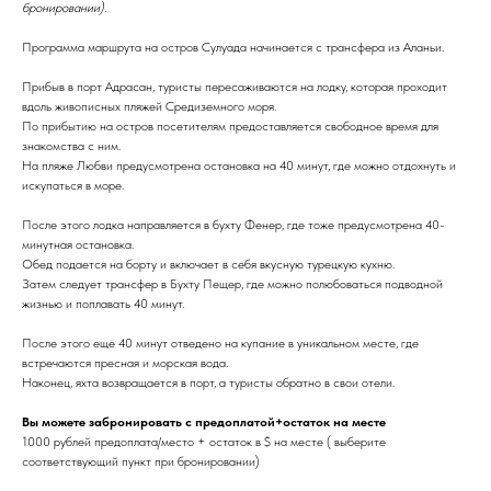
бронировании).
Программа маршрута на остров Сулуада начинается с трансфера из Аланьи.
Прибыв в порт Адрасан, туристы пересаживаются на лодку, которая проходит
вдоль живописных пляжей Средиземного моря.
По прибытию на остров посетителям предоставляется свободное время для
знакомства с ним.
На пляже Любви предусмотрена остановка на 40 минут, где можно отдохнуть и
искупаться в море.
После этого лодка направляется в бухту Фенер, где тоже предусмотрена 40-
минутная остановка.
Обед подается на борту и включает в себя вкусную турецкую кухню.
Затем следует трансфер в Бухту Пещер, где можно полюбоваться подводной
жизнью и поплавать 40 минут.
После этого еще 40 минут отведено на купание в уникальном месте, где
встречаются пресная и морская вода.
Наконец, яхта возвращается в порт, а туристы обратно в свои отели.
Вы можете забронировать с предоплатой+остаток на месте
1000 рублей предоплата/место + остаток в $ на месте ( выберите
соответствующий пункт при бронировании)