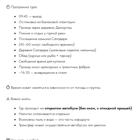
🕘 Программа тура:
09:45 — выезд
Остановка на банановой плантации
Проезд через деревню Демирташ
Пикник и отдых у горной реки
Посещение каньона Сападере
(45–60 минут свободного времени)
Деревня Сападере (шелковые изделия, мельница)
Обед (курица или рыба + гарнир)
Свободное время для купания
Проезд мимо мраморных и гранитных фабрик
~16:30 — возвращение в отели
⏱ Время может меняться в зависимости от погоды и группы
⚠️ Важно знать:
Тур проходит на
открытом автобусе (без окон, с откидной крышей)
Напитки оплачиваются отдельно
Возможны пыль и вода — это часть маршрута
Трансфер может осуществляться автобусом или джипом
🎒 Что взять с собой: