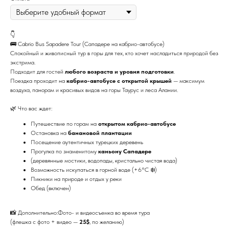
👇
🚌 Cabrio Bus Sapadere Tour (Сападере на кабрио-автобусе)
Спокойный и живописный тур в горы для тех, кто хочет насладиться природой без
экстрима.
Подходит для гостей
любого возраста и уровня подготовки
.
Поездка проходит на
кабрио-автобусе с открытой крышей
— максимум
воздуха, панорам и красивых видов на горы Таурус и леса Алании.
🌿 Что вас ждет:
Путешествие по горам на
открытом кабрио-автобусе
Остановка на
банановой плантации
Посещение аутентичных турецких деревень
Прогулка по знаменитому
каньону Сападере
(деревянные мостики, водопады, кристально чистая вода)
Возможность искупаться в горной воде (+6°C ❄️)
Пикники на природе и отдых у реки
Обед (включен)
📸 Дополнительно:Фото- и видеосъемка во время тура
(флешка с фото + видео —
25$
, по желанию)