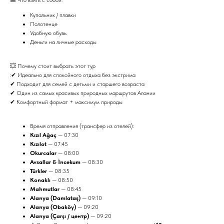
Купальник / плавки
Полотенце
Удобную обувь
Деньги на личные расходы
💥 Почему стоит выбрать этот тур
:✔ Идеально для спокойного отдыха без экстрима
✔ Подходит для семей с детьми и старшего возраста
✔ Один из самых красивых природных маршрутов Алании
✔ Комфортный формат + максимум природы
Время отправления (трансфер из отелей):
Kızıl Ağaç
— 07:30
Kızılot
— 07:45
Okurcalar
— 08:00
Avsallar & İncekum
— 08:30
Türkler
— 08:35
Konaklı
— 08:50
Mahmutlar
— 08:45
Alanya (Damlataş)
— 09:10
Alanya (Obaköy)
— 09:20
Alanya (Çarşı / центр)
— 09:20